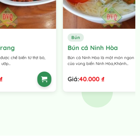
Bún
Bún cá Ninh Hòa
từ thịt bò,
Bún cá Ninh Hòa là một món ngon đặc sản
của vùng biển Ninh Hòa,Khánh...
Giá:
40.000
₫