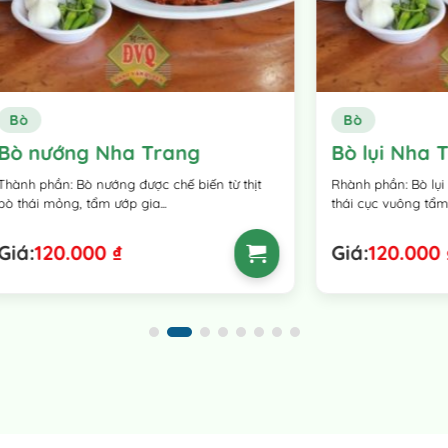
Bò
g Nha Trang
Bò lụi Nha Trang
ò nướng được chế biến từ thịt
Rhành phần: Bò lụi được chế biến 
 tẩm ướp gia...
thái cục vuông tẩm ướp...
000
₫
Giá:
120.000
₫