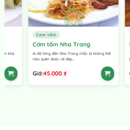
Cơm tấm
Bò
Cơm tấm Nha Trang
Bò nướn
Ai đã từng đến Nha Trang chắc là không thể
Thành phần: B
nào quên được vẻ đẹp...
bò thái mỏng,
Giá:
45.000
₫
Giá:
120.