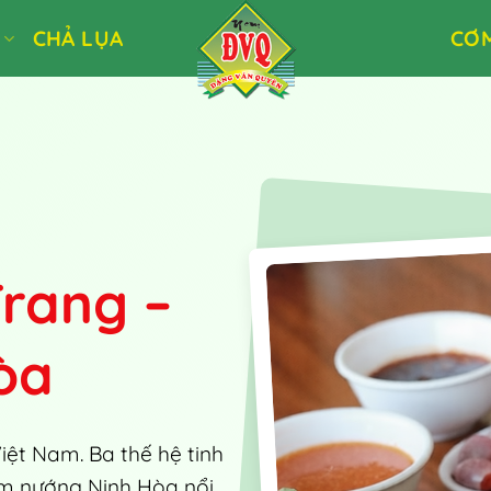
Ò
CHẢ LỤA
CƠ
rang –
òa
iệt Nam. Ba thế hệ tinh
em nướng Ninh Hòa nổi