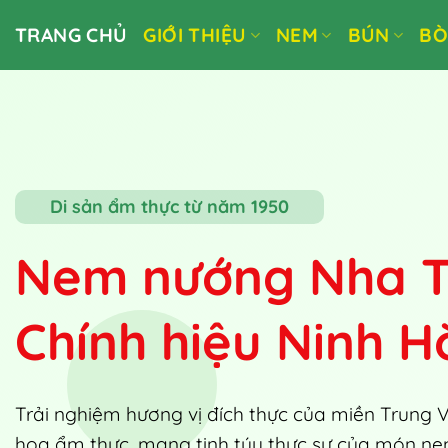
Bỏ
TRANG CHỦ
GIỚI THIỆU
NEM
BÚN
B
qua
nội
dung
Di sản ẩm thực từ năm 1950
Nem nướng Nha T
Chính hiệu Ninh H
Trải nghiệm hương vị đích thực của miền Trung V
hoa ẩm thực, mang tinh túy thực sự của món n