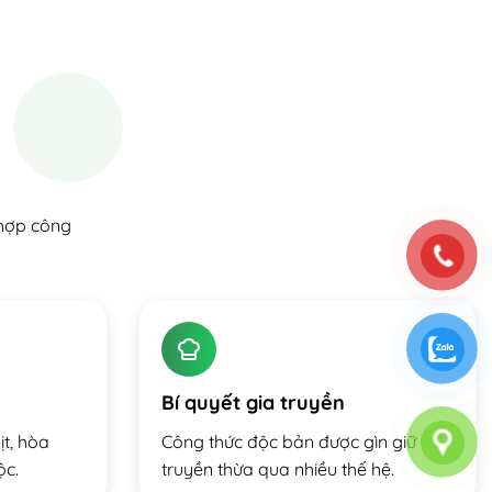
 hợp công
Bí quyết gia truyền
ịt, hòa
Công thức độc bản được gìn giữ và
ộc.
truyền thừa qua nhiều thế hệ.