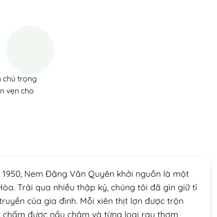
 chú trọng
ọn vẹn cho
m 1950, Nem Đặng Văn Quyên khởi nguồn là một
a. Trải qua nhiều thập kỷ, chúng tôi đã gìn giữ tỉ
ruyền của gia đình. Mỗi xiên thịt lợn được trộn
 chấm được nấu chậm và từng loại rau thơm