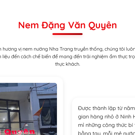
Nem Đặng Văn Quyên
hương vị nem nướng Nha Trang truyền thống, chúng tôi luôn
 liệu đến cách chế biến để mang đến trải nghiệm ẩm thực tr
thực khách.
Được thành lập từ nă
gian hàng nhỏ ở Ninh Hò
mỉ những công thức bí t
bằng tay, mỗi mẻ nước