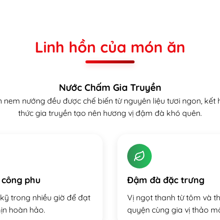
Linh hồn của món ăn
Nước Chấm Gia Truyền
 nem nướng đều được chế biến từ nguyên liệu tươi ngon, kết
thức gia truyền tạo nên hương vị đậm đà khó quên.
 công phu
Đậm đà đặc trưng
kỹ trong nhiều giờ để đạt
Vị ngọt thanh từ tôm và th
ịn hoàn hảo.
quyện cùng gia vị thảo m