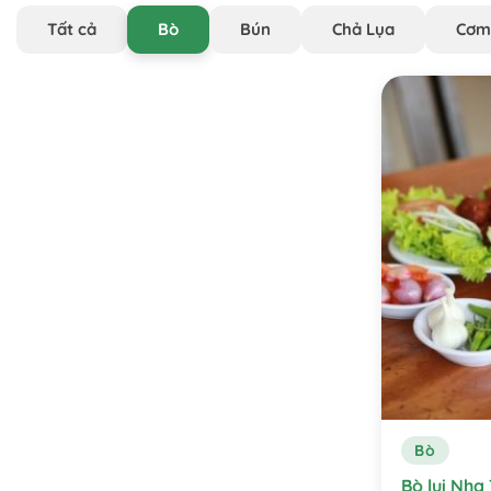
Tất cả
Bò
Bún
Chả Lụa
Cơm
Bò
Bò lụi Nha