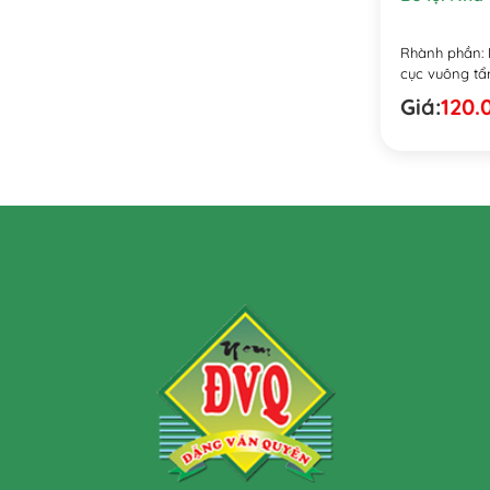
Rhành phần: Bò
cục vuông tẩm
Giá:
120.