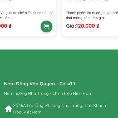
 lụi được chế biến từ thịt bò, thái
Thành phần: Bò nướng được chế b
 ướp...
thái mỏng, tẩm ướp gia...
000
₫
Giá:
120.000
₫
Nem Đặng Văn Quyên - Cơ sở 1
Nem nướng Nha Trang - Chính hiệu Ninh Hòa
Số 16A Lãn Ông, Phường Nha Trang, Tỉnh Khánh
Hòa, Việt Nam