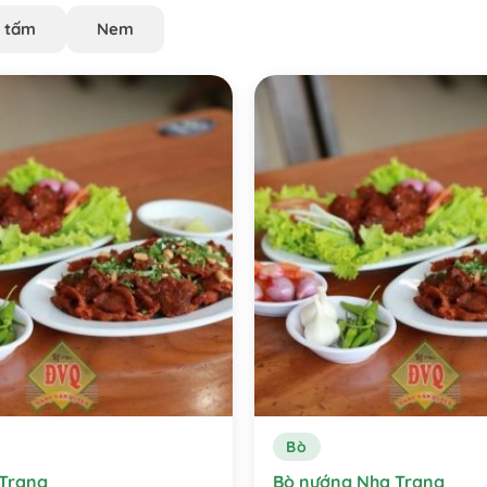
 tấm
Nem
Bò
 Trang
Bò nướng Nha Trang