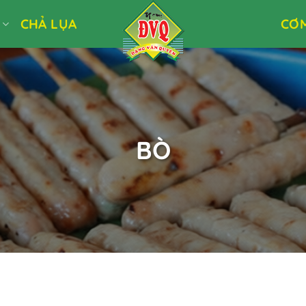
Ò
CHẢ LỤA
CƠ
BÒ