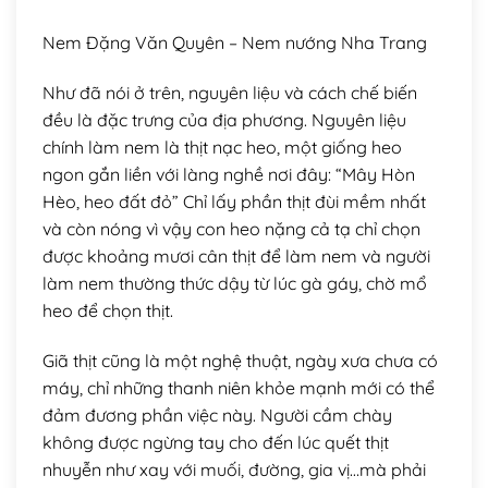
Nem Đặng Văn Quyên – Nem nướng Nha Trang
Như đã nói ở trên, nguyên liệu và cách chế biến
đều là đặc trưng của địa phương. Nguyên liệu
chính làm nem là thịt nạc heo, một giống heo
ngon gắn liền với làng nghề nơi đây: “Mây Hòn
Hèo, heo đất đỏ” Chỉ lấy phần thịt đùi mềm nhất
và còn nóng vì vậy con heo nặng cả tạ chỉ chọn
được khoảng mươi cân thịt để làm nem và người
làm nem thường thức dậy từ lúc gà gáy, chờ mổ
heo để chọn thịt.
Giã thịt cũng là một nghệ thuật, ngày xưa chưa có
máy, chỉ những thanh niên khỏe mạnh mới có thể
đảm đương phần việc này. Người cầm chày
không được ngừng tay cho đến lúc quết thịt
nhuyễn như xay với muối, đường, gia vị…mà phải