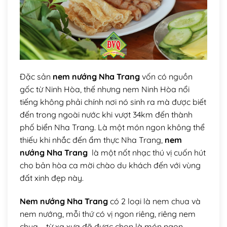
Đặc sản
nem nướng Nha Trang
vốn có nguồn
gốc từ Ninh Hòa, thế nhưng nem Ninh Hòa nổi
tiếng không phải chính nơi nó sinh ra mà được biết
đến trong ngoài nước khi vượt 34km đến thành
phố biển Nha Trang. Là một món ngon không thể
thiếu khi nhắc đến ẩm thực Nha Trang,
nem
nướng Nha Trang
là một nốt nhạc thú vị cuốn hút
cho bản hòa ca mời chào du khách đến với vùng
đất xinh đẹp này.
Nem nướng Nha Trang
có 2 loại là nem chua và
nem nướng, mỗi thứ có vị ngon riêng, riêng nem
chua – từ xa xưa đã được chọn là món ngon,