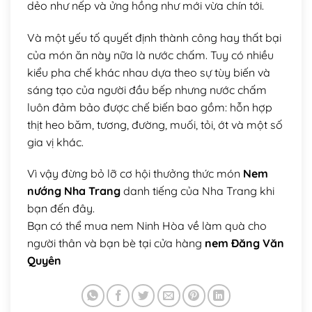
dẻo như nếp và ửng hồng như mới vừa chín tới.
Và một yếu tố quyết định thành công hay thất bại
của món ăn này nữa là nước chấm. Tuy có nhiều
kiểu pha chế khác nhau dựa theo sự tùy biến và
sáng tạo của người đầu bếp nhưng nước chấm
luôn đảm bảo được chế biến bao gồm: hỗn hợp
thịt heo băm, tương, đường, muối, tỏi, ớt và một số
gia vị khác.
Vì vậy đừng bỏ lỡ cơ hội thưởng thức món
Nem
nướng Nha Trang
danh tiếng của Nha Trang khi
bạn đến đây.
Bạn có thể mua nem Ninh Hòa về làm quà cho
người thân và bạn bè tại cửa hàng
nem Đăng Văn
Quyên