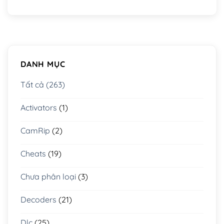
DANH MỤC
Tất cả (263)
Activators
(1)
CamRip
(2)
Cheats
(19)
Chưa phân loại
(3)
Decoders
(21)
Dlc
(25)