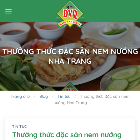
Bỏ
qua
nội
dung
THƯỞNG THỨC ĐẶC SẢN NEM NƯỚNG
NHA TRANG
Trang chủ
/
Blog
/
Tin tức
/
Thưởng thức đặc sản nem
nướng Nha Trang
TIN TỨC
Thưởng thức đặc sản nem nướng